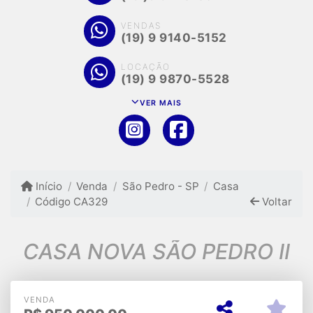
VENDAS
(19) 9 9140-5152
LOCAÇÃO
(19) 9 9870-5528
VER MAIS
Início
Venda
São Pedro - SP
Casa
Código CA329
Voltar
CASA NOVA SÃO PEDRO II
VENDA