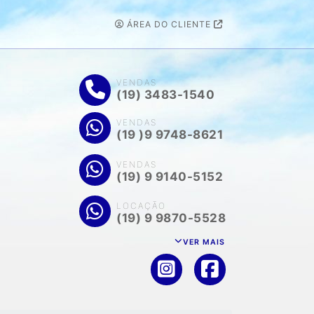
ÁREA DO CLIENTE
VENDAS
(19) 3483-1540
VENDAS
(19 )9 9748-8621
VENDAS
(19) 9 9140-5152
LOCAÇÃO
(19) 9 9870-5528
VER MAIS