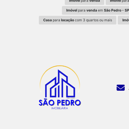
Imóvel
para
venda
Imóvel
par
Imóvel
para
venda
em
São Pedro - S
Casa
para
locação
com 3 quartos ou mais
Imó