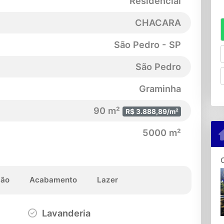
Residencial
CHACARA
São Pedro - SP
São Pedro
Graminha
90 m²
R$ 3.888,89/m²
5000 m²
ção
Acabamento
Lazer
Lavanderia