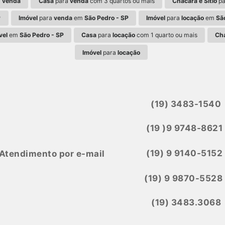
a
venda
Casa
para
venda
com 3 quartos ou mais
Chácara e Sítio
pa
P
Imóvel
para
venda
em
São Pedro - SP
Imóvel
para
locação
em
Sã
vel
em
São Pedro - SP
Casa
para
locação
com 1 quarto ou mais
Ch
Imóvel
para
locação
(19) 3483-1540
(19 )9 9748-8621
(19) 9 9140-5152
Atendimento por e-mail
(19) 9 9870-5528
(19) 3483.3068