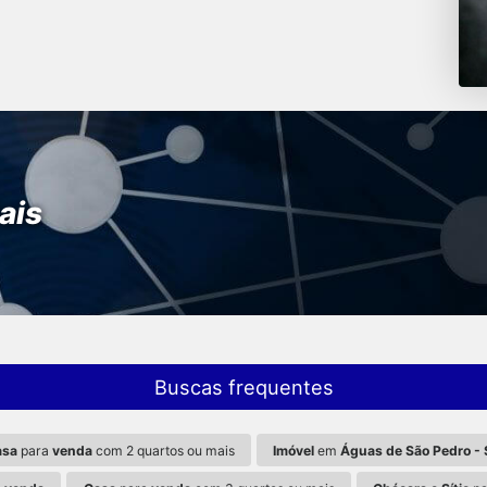
ais
Buscas frequentes
asa
para
venda
com 2 quartos ou mais
Imóvel
em
Águas de São Pedro -