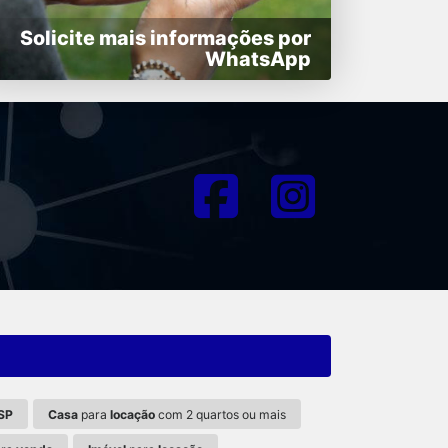
Solicite mais informações por
WhatsApp
 SP
Casa
para
locação
com 2 quartos ou mais