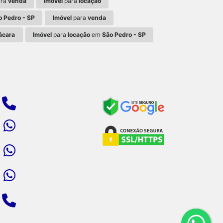
ra
venda
Imóvel
para
locação
o Pedro - SP
Imóvel
para
venda
ácara
Imóvel
para
locação
em
São Pedro - SP