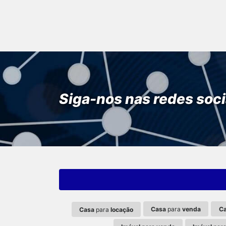
Siga-nos nas redes soci
Casa
para
venda
C
Casa
para
locação