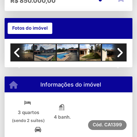
R$
850.000,00
Fotos do imóvel
Previous
Next
Informações do imóvel
3 quartos
4 banh.
(sendo 2 suítes)
Cód.
CA1399