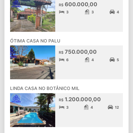
600.000,00
R$
3
3
4
ÓTIMA CASA NO PALU
750.000,00
R$
6
4
5
LINDA CASA NO BOTÂNICO MIL
1.200.000,00
R$
3
4
12