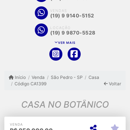
VENDAS
(19) 9 9140-5152
LOCAÇÃO
(19) 9 9870-5528
VER MAIS
Início
Venda
São Pedro - SP
Casa
Código CA1399
Voltar
CASA NO BOTÂNICO
VENDA